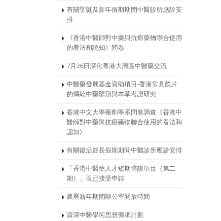
有關聖誕及新年假期期間中醫診所應診安
排
《香港中醫師對中藥與抗癌藥物聯合使用
的看法和認知》問卷
7月26日深化粵港大灣區中醫藥交流
中醫藥發展基金資助項目-香港常見飲片
的傳統中藥鑒別與本草考證研究
香港中文大學藥劑學系問卷調查《香港中
醫師對中藥與抗癌藥物聯合使用的看法和
認知》
有關復活節長假期期間中醫診所應診安排
「香港中醫藥人才短期培訓項目（第二
期）」現已接受申請
農曆新年期間辦公室開放時間
資深中醫學術思想傳承計劃