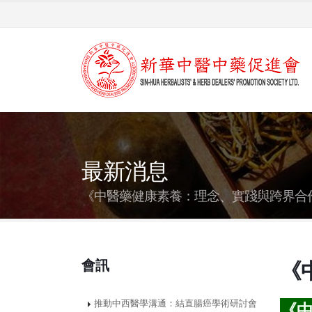
最新消息
《中醫藥健康素養：理念、實踐與跨界合
會訊
《
推動中西醫學溝通：結直腸癌學術研討會
《