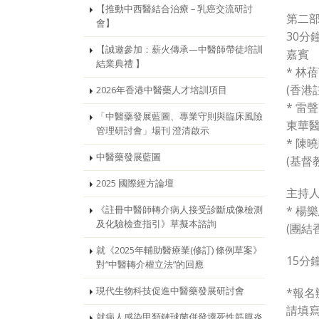
【推動中西醫結合治療 – 乳癌交流研討
第二
會】
30分
【誠邀參加：薪火傳承—中醫師帶徒培訓
嘉賓
結業典禮 】
* 林
(香港
2026年香港中醫藥人才培訓項目
* 雷
「中醫藥發展藍圖、專業守則與臨床風險
東華醫
管理研討會」場刊 澄清啟示
* 陳
中醫藥發展藍圖
(基督
2025 國際經方論壇
主持
* 楊
《註冊中醫師轉介病人接受診斷成像檢測
及化驗檢查指引》草擬本諮詢
(團結
就《2025年輔助醫療業(修訂) 條例草案》
15分
對“中醫轉介權立法”的回應
現代生物科技促進中醫藥發展研討會
*報名
請填
就病人感染甲類鏈球菌併發壞死性筋膜炎