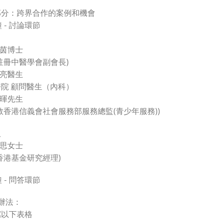
部分：跨界合作的案例和機會
鐘 - 討論環節
蓓茵博士
註冊中醫學會副會長)
聲亮醫生
院 顧問醫生（內科）
曉暉先生
教香港信義會社會服務部服務總監(青少年服務))
人
樂思女士
香港基金研究經理)
鐘 - 問答環節
辦法：
寫以下表格