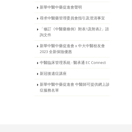
新華中醫中藥促進會聲明
尋求中醫藥管理委員會指引及澄清事宜
「修訂《中醫藥條例》附表1及附表2」諮
詢文件
新華中醫中藥促進會 x 中大中醫校友會
2023 全新保險優惠
中醫臨床管理系統 - 醫承通 EC Connect
新冠後遺症講座
新華中醫中藥促進會 中醫師可提供網上診
症服務名單