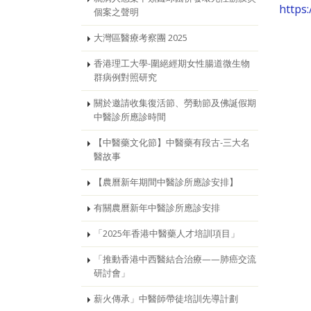
https
個案之聲明
大灣區醫療考察團 2025
香港理工大學-圍絕經期女性腸道微生物
群病例對照研究
關於邀請收集復活節、勞動節及佛誕假期
中醫診所應診時間
【中醫藥文化節】中醫藥有段古-三大名
醫故事
【農曆新年期間中醫診所應診安排】
有關農曆新年中醫診所應診安排
「2025年香港中醫藥人才培訓項目」
「推動香港中西醫結合治療——肺癌交流
研討會」
薪火傳承」中醫師帶徒培訓先導計劃