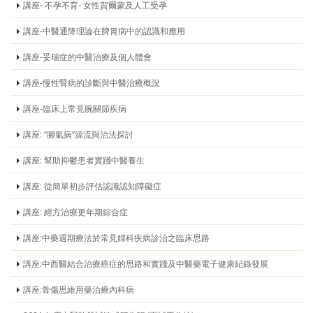
講座- 不孕不育- 女性賀爾蒙及人工受孕
講座-中醫通降理論在脾胃病中的認識和應用
講座-妥瑞症的中醫治療及個人體會
講座-慢性腎病的診斷與中醫治療概況
講座-臨床上常見腕關節疾病
講座: “腳氣病”源流與治法探討
講座: 幫助抑鬱患者實踐中醫養生
講座: 從簡單初步評估認識認知障礙症
講座: 經方治療更年期綜合症
講座:中藥週期療法於常見婦科疾病診治之臨床思路
講座:中西醫結合治療癌症的思路和實踐及中醫藥電子健康紀錄發展
講座:骨傷思維用藥治療內科病