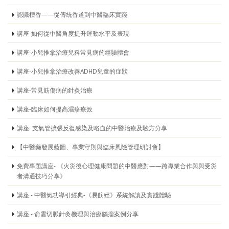
認識檀香——從傳統香道到中醫臨床實踐
講座-如何從中醫角度提升運動水平及表現
講座-小兒推拿治療兒科常見病的經驗體會
講座-小兒推拿治療改善ADHD兒童的症狀
講座-常見筋傷病的針灸治療
講座-臨床如何提高濕疹療效
講座: 支氣管擴張反復感染及咯血的中醫治療及驗方分享
【中醫藥發展藍圖、專業守則與臨床風險管理研討會】
免費專題講座- 《火災後心理健康問題的中醫應對——跨專業合作與與受災
者溝通技巧分享》
講座 - 中醫氣功導引經典-《易筋經》系統解讀及實踐體驗
講座 - 俞雲切脈針灸機理與治療腦瘤案例分享