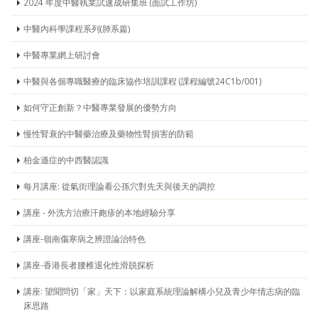
2024 年度中醫執業試速成研集班 (面試工作坊)
中醫內科學課程系列(肺系篇)
中醫專業網上研討會
中醫與各個專職醫療的臨床協作培訓課程 (課程編號24C1b/001)
如何守正創新？中醫專業發展的優勢方向
慢性腎衰的中醫藥治療及藥物性腎損害的防範
柏金遜症的中西醫認識
每月講座: 從氣街理論看公孫穴對先天與後天的調控
講座 - 外洗方治療汗皰疹的本地經驗分享
講座-嶺南傷寒病之辨證論治特色
講座-香港長者腰椎退化性滑脱探析
講座: 望聞問切「家」天下：以家庭系統理論解構小兒及青少年情志病的臨
床思路