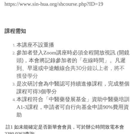
https://www.sin-hua.org/shcourse.php?ID=19
課程需知
本講座不設重播
參加者登入Zoom講座時必須全程開放視訊 (開鏡
)，本會將記錄參加者的「在線時間」。凡遲
頭
到、早退或中途離線合共
30分鐘以上者，將不
獲發學分
是次研討會為中醫認可持續進修課程，完成整個
課程可得3個學分
本課程符合「中醫藥發展基金」資助中醫藥培訓
A1-3課程，申請者可自行向基金申請90%費用資
助
註1 如未能確定是否新華會會員，可於辦公時間致電本會
2380 9363查詢