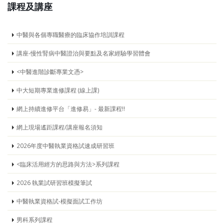
課程及講座
中醫與各個專職醫療的臨床協作培訓課程
講座-慢性腎病中醫證治與要點及名家經驗學習體會
<中醫進階診斷專業文憑>
中大短期專業進修課程 (線上課)
網上持續進修平台「進修易」- 最新課程!!
網上現場遙距課程/講座報名須知
2026年度中醫執業資格試速成研習班
<臨床活用經方的思路與方法>系列課程
2026 執業試研習班模擬筆試
中醫執業資格試-模擬面試工作坊
男科系列課程