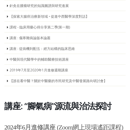
針灸在腫瘤研究的知識圖譜與研究進展
【探索大腸癌治療新領域 • 促進中西醫學深度對話】
課程 - 臨床用藥心得分享第二季(第一期)
講座 : 傷寒雜病論版本論叢
講座 : 從病機到配伍：經方結構的臨床思維
中醫與現代醫學中的輔助醫療技術講座
2019年7月至2020年1月進修週期講座
【誰在看中醫？關於中醫藥的市民研究及中醫發展路向研討會】
講座: “腳氣病”源流與治法探討
2024年6月進修講座
(Zoom網上現場遙距課程)