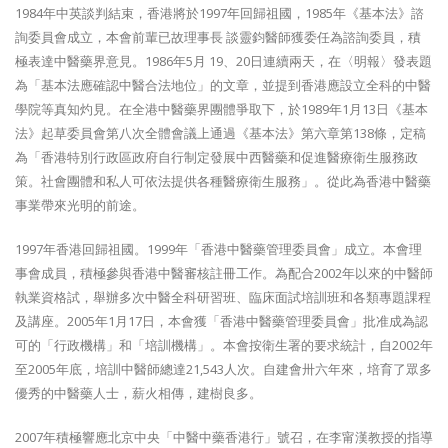
1984年中英談判結束，香港將於1997年回歸祖國，1985年《基本法》諮
詢委員會成立，本會前輩已故理事長 談靈鈞醫師獲委任為諮詢委員，積
極表達中醫藥界意見。1986年5月 19、20日連續兩天，在〈明報〉發表題
為「基本法應確認中醫合法地位」的文章，並提到香港應設立全科的中醫
學院等真知灼見。在全港中醫藥界團體爭取下，於1989年1月13日《基本
法》起草委員會第八次全體會議上通過《基本法》第六章第138條，定稿
為「香港特別行政區政府自行制定發展中西醫藥和促進醫療衛生服務政
策。社會團體和私人可依法提供各種醫療衛生服務」。從此為香港中醫藥
事業帶來光明的前途。
1997年香港回歸祖國。1999年「香港中醫藥管理委員會」成立。本會理
事會成員，積極參與香港中醫審核註冊工作。為配合2002年以來的中醫師
執業資格試，舉辦多次中醫全科研習班、臨床面試培訓班和各類專題課程
及講座。2005年1月17日，本會獲「香港中醫藥管理委員會」批准成為認
可的「行政機構」和「培訓機構」。本會按衛生署的要求統計，自2002年
至2005年底，培訓中醫師總達21,543人次。自建會卅六年來，培育了眾多
優秀的中醫藥人士，薪火相傳，建樹良多。
2007年積極響應北京中央「中醫中藥香港行」號召，在李甯漢教授的指導