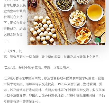
新華社以及以義
堂商會等中醫藥
社團關心支持
下，正式在香港
註冊成立。組織
大綱之宗旨如
下：
(一)
推進、提
高、調查及研究一切有關中醫中藥的學問，技術及其在醫學上之應用。
(二)
組織、舉辦中醫研究班、學院、展覽及講座。
(三)
聯絡香港之中醫藥同業，以及世界各地和國內的中醫學術團體，促進
中醫學術知識、經驗等得以交流提高。1976年立會以後，堅持愛國、愛
港，以及經常進行港穗兩地，或與其他地區的中醫藥學術交流，多次舉辦
大型中草藥展覽、與國內大學合辦專業課程，開辦中醫臨床專科班，推動
及提高香港中醫專業地位。