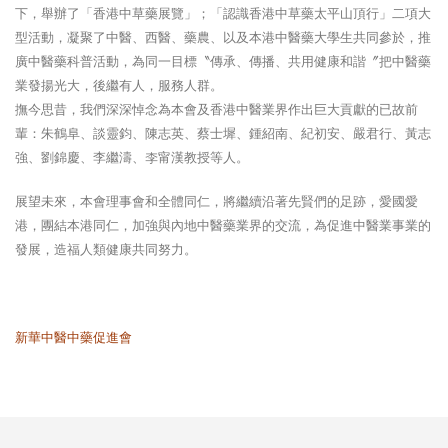
下，舉辦了「香港中草藥展覽」；「認識香港中草藥太平山頂行」二項大
型活動，凝聚了中醫、西醫、藥農、以及本港中醫藥大學生共同參於，推
廣中醫藥科普活動，為同一目標〝傳承、傳播、共用健康和諧〞把中醫藥
業發揚光大，後繼有人，服務人群。
撫今思昔，我們深深悼念為本會及香港中醫業界作出巨大貢獻的已故前
輩：朱鶴阜、談靈鈞、陳志英、蔡士墀、鍾紹南、紀初安、嚴君行、黃志
強、劉錦慶、李繼濤、李甯漢教授等人。
展望未來，本會理事會和全體同仁，將繼續沿著先賢們的足跡，愛國愛
港，團結本港同仁，加強與內地中醫藥業界的交流，為促進中醫業事業的
發展，造福人類健康共同努力。
新華中醫中藥促進會