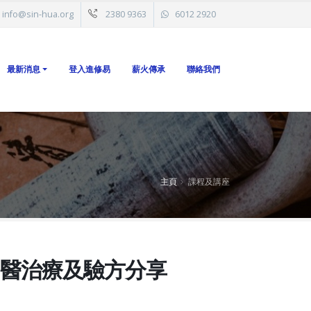
info@sin-hua.org
2380 9363
6012 2920
最新消息
登入進修易
薪火傳承
聯絡我們
主頁
課程及講座
中醫治療及驗方分享