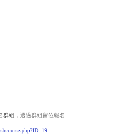
。
透過群組留位報名
名群組，
g/shcourse.php?ID=19