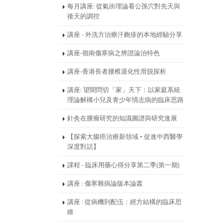
每月講座: 從氣街理論看公孫穴對先天與
後天的調控
講座 - 外洗方治療汗皰疹的本地經驗分享
講座-嶺南傷寒病之辨證論治特色
講座-香港長者腰椎退化性滑脱探析
講座: 望聞問切「家」天下：以家庭系統
理論解構小兒及青少年情志病的臨床思路
針灸在腫瘤研究的知識圖譜與研究進展
【探索大腸癌治療新領域 • 促進中西醫學
深度對話】
課程 - 臨床用藥心得分享第二季(第一期)
講座 : 傷寒雜病論版本論叢
講座 : 從病機到配伍：經方結構的臨床思
維