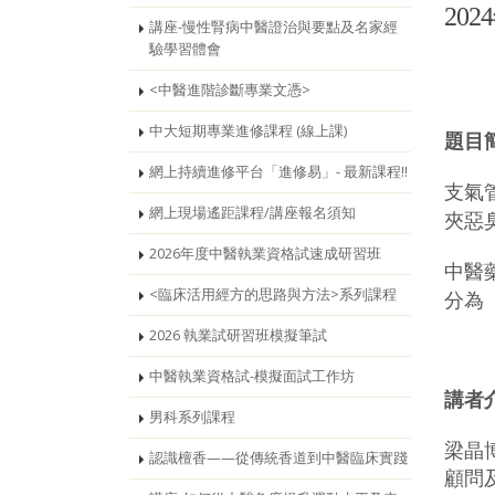
202
講座-慢性腎病中醫證治與要點及名家經
驗學習體會
<中醫進階診斷專業文憑>
中大短期專業進修課程 (線上課)
題目
網上持續進修平台「進修易」- 最新課程!!
支氣
網上現場遙距課程/講座報名須知
夾惡
2026年度中醫執業資格試速成研習班
中醫
<臨床活用經方的思路與方法>系列課程
分為
2026 執業試研習班模擬筆試
中醫執業資格試-模擬面試工作坊
講者
男科系列課程
梁晶
認識檀香——從傳統香道到中醫臨床實踐
顧問