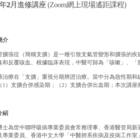
4年
2
月進修講座
(Zoom網上現場遙距課程)
簡介
管擴張症（簡稱支擴）是一種引致支氣管變形和擴張的疾
臭和反覆咳血。根據臨床表現，中醫可歸為「咳嗽」、「
藥治療在「支擴」重視分期辨證治療。當中分為急性期和
（1）支擴合併感染期；（2）支擴合併出血期；本次講座
介紹
博士為世中聯呼吸病專業委員會常務理事、香港醫管局新
及專業委員、香港中文大學「中醫肺系疾病
及疫病工作室