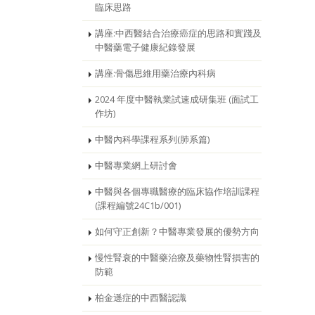
臨床思路
講座:中西醫結合治療癌症的思路和實踐及
中醫藥電子健康紀錄發展
講座:骨傷思維用藥治療內科病
2024 年度中醫執業試速成研集班 (面試工
作坊)
中醫內科學課程系列(肺系篇)
中醫專業網上研討會
中醫與各個專職醫療的臨床協作培訓課程
(課程編號24C1b/001)
如何守正創新？中醫專業發展的優勢方向
慢性腎衰的中醫藥治療及藥物性腎損害的
防範
柏金遜症的中西醫認識