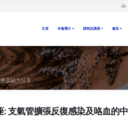
主頁
本會簡介
課程及講座
會訊
治療及驗方分享
座: 支氣管擴張反復感染及咯血的