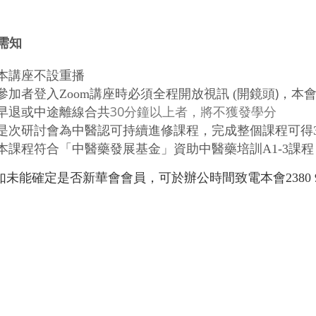
需知
本講座不設重播
)，本
參加者登入Zoom講座時必須全程開放視訊 (開鏡頭
早退或中途離線合共
30分鐘以上者，將不獲發學分
是次研討會為中醫認可持續進修課程，完成整個課程可得
本課程符合「中醫藥發展基金」資助中醫藥培訓A1-3課程
 如未能確定是否新華會會員，可於辦公時間致電本會2380 9