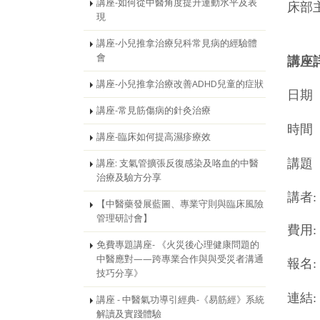
講座-如何從中醫角度提升運動水平及表
床部
現
講座-小兒推拿治療兒科常見病的經驗體
會
講座
講座-小兒推拿治療改善ADHD兒童的症狀
日期
講座-常見筋傷病的針灸治療
時間
講座-臨床如何提高濕疹療效
講題
講座: 支氣管擴張反復感染及咯血的中醫
治療及驗方分享
講者
【中醫藥發展藍圖、專業守則與臨床風險
管理研討會】
費用:
免費專題講座- 《火災後心理健康問題的
中醫應對——跨專業合作與與受災者溝通
報名:
技巧分享》
連結
講座 - 中醫氣功導引經典-《易筋經》系統
解讀及實踐體驗