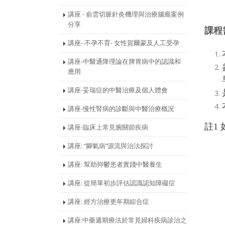
講座 - 俞雲切脈針灸機理與治療腦瘤案例
分享
課程
講座- 不孕不育- 女性賀爾蒙及人工受孕
講座-中醫通降理論在脾胃病中的認識和
應用
講座-妥瑞症的中醫治療及個人體會
講座-慢性腎病的診斷與中醫治療概況
註1
講座-臨床上常見腕關節疾病
講座: “腳氣病”源流與治法探討
講座: 幫助抑鬱患者實踐中醫養生
講座: 從簡單初步評估認識認知障礙症
講座: 經方治療更年期綜合症
講座:中藥週期療法於常見婦科疾病診治之