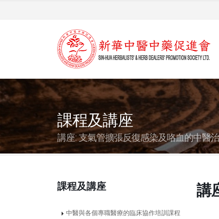
課程及講座
講座: 支氣管擴張反復感染及咯血的中醫
課程及講座
講
中醫與各個專職醫療的臨床協作培訓課程