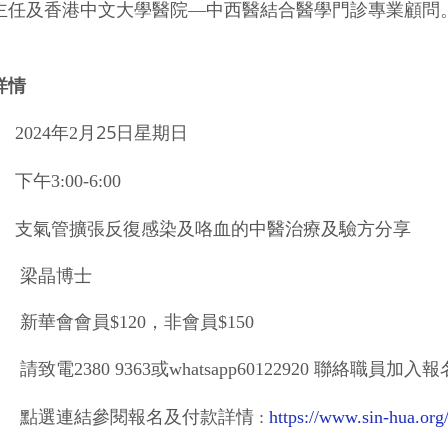
主任及香港中
文大學醫院—中西醫結合醫學門診專業顧問
詳情
25日星期日
2024年2月
下午3:00-6:00
支氣管擴張反復感染及咯血的中醫治療及驗方分享
: 梁晶博士
新華會會員
$120
，非會員$150
請
致電
2380 9363或whatsapp60122920
聯絡職員加入報
:
點選連結參閱報名及付款詳情 :
https://www.sin-hua.or