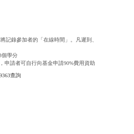
會將記錄參加者的「在線時間」。凡遲到、
3個學分
，申請者可自行向基金申請90%費用資助
363查詢