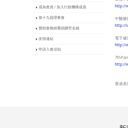
http:/
成為會員 / 加入行政機構成員
第十九屆理事會
中醫藥從
http:/
贊助會務經費捐贈芳名錄
電子健康聯
友情連結
http:/
申請入會須知
7thPan
http://
香港表