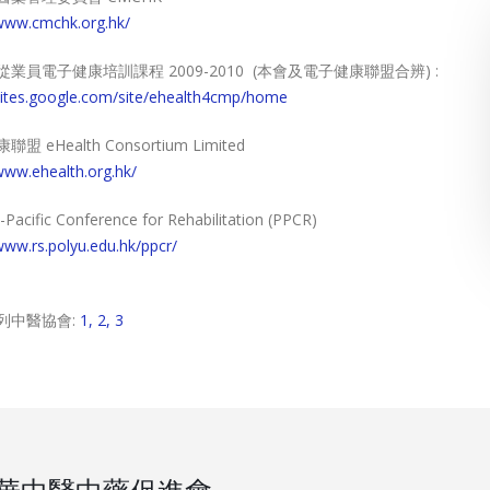
/www.cmchk.org.hk/
業員電子健康培訓課程 2009-2010 (本會及電子健康聯盟合辨) :
/sites.google.com/site/ehealth4cmp/home
盟 eHealth Consortium Limited
/www.ehealth.org.hk/
-Pacific Conference for Rehabilitation (PPCR)
www.rs.polyu.edu.hk/ppcr/
列中醫協會:
1,
2,
3