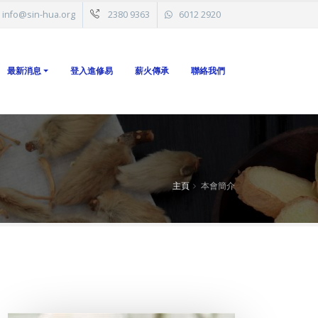
info@sin-hua.org
2380 9363
6012 2920
最新消息
登入進修易
薪火傳承
聯絡我們
主頁
本會簡介