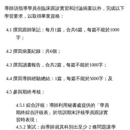
導師須指導學員在臨床跟診實習和討論病案以外，完成以下
學習要求，以取得畢業資格：
4.1 撰寫跟師筆記：每月1篇，合共6篇，每篇不能於1000
；
字
；
4.2 撰寫病案紀錄：共6個
；
4.3 撰寫讀書報告，合共
2篇，每篇不能於1000字
；
4.4 撰寫導師經驗總結：1
篇，每篇不能於5000字
及
4.5 參與期終考核：
4.5.1 綜合評核：導師利用秘書處提供的「學員
期終綜合評核表」於培訓期末評核學員跟診實
習時表現；
4.5.2 筆試：由導師就其科別出至少
2
條問題讓學