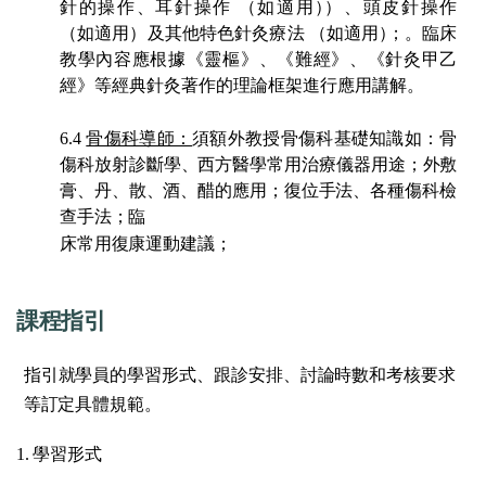
針的操作、耳針操作 （如適用
）
）、
頭皮針操作
（如適用）及其他特色針灸療法 （如適
用
）
；
。臨床
教學內容應
根據《靈樞》
、
《難經》
、
《針灸甲乙
經》等經典
針灸
著作的理論框架進行
應用
講解。
6.4
骨傷科導師：
須額外教授骨傷科基礎知識如
：
骨
傷科放射診斷學、西方醫學常用治療儀器用途；外敷
膏、丹、散、酒、醋的應用；復位手法、各
種傷科檢
查手法；臨
床常用復康運動建議；
課程指引
指引就學員的學習形式、跟診安排、討論時數和考核要求
等訂定具體規範。
1. 學習形式