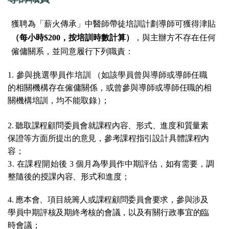
獲聘為「薪火傳承」中醫師帶徒培訓計劃導師可獲得津貼
（每小時
$200，按培訓時數計算）
，與主辦方不存在任何
僱傭關系，並同意
履行下列職責：
1. 參與挑選學員作培訓
（如該學員曾與導師或導師任職
的相關機構存在僱傭關係，或曾參與導師
或導師任職的相
關機構培訓，均不能取錄
）
；
2. 聽取課程顧問委員會就課程內容、形式、進度和質量素
保證等方面所提出的意見，參考課程指引
設計具體課程內
容；
3. 在課程開始後
3
個月為學員作中期評估，如有需要，調
整隨後的授課內容、形式和進度；
4. 應本會、項目統籌人或課程顧問委員會要求，參與涉及
學員中期評核及期終考核的會議，以及有
關行政事宜的臨
時會議；