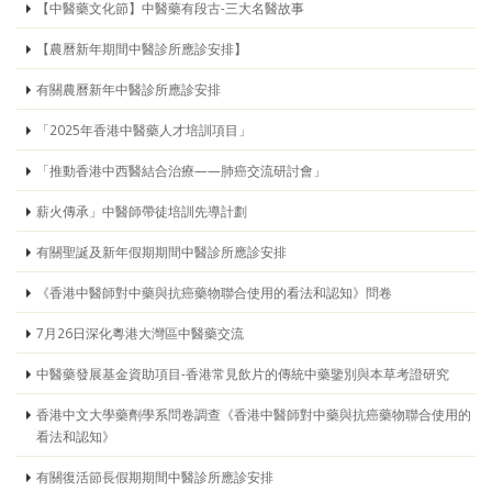
【中醫藥文化節】中醫藥有段古-三大名醫故事
【農曆新年期間中醫診所應診安排】
有關農曆新年中醫診所應診安排
「2025年香港中醫藥人才培訓項目」
「推動香港中西醫結合治療——肺癌交流研討會」
薪火傳承」中醫師帶徒培訓先導計劃
有關聖誕及新年假期期間中醫診所應診安排
《香港中醫師對中藥與抗癌藥物聯合使用的看法和認知》問卷
7月26日深化粵港大灣區中醫藥交流
中醫藥發展基金資助項目-香港常見飲片的傳統中藥鑒別與本草考證研究
香港中文大學藥劑學系問卷調查《香港中醫師對中藥與抗癌藥物聯合使用的
看法和認知》
有關復活節長假期期間中醫診所應診安排