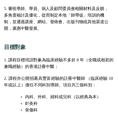
5. 審視導師、學員、病人及顧問委員會相關材料及反饋，
多角度檢討及優化，從而制定本地「師帶徒」培訓的機
制，並通過講座、網站、發佈會、出版刊物或其他渠道公
開，廣惠中醫發展。
目標對象
1. 課程目標培訓對象為臨床經驗不多於
8 年（全職或相若的
兼職經驗）
的香港註冊中醫；
2.
課程亦公開招募具豐富經驗的註冊中醫師
（臨床經驗
10
年或以上）
擔任不同科別導師。項目共三個科別：
內科、外科、婦科或兒科（以經典為本）
針灸科
骨傷科