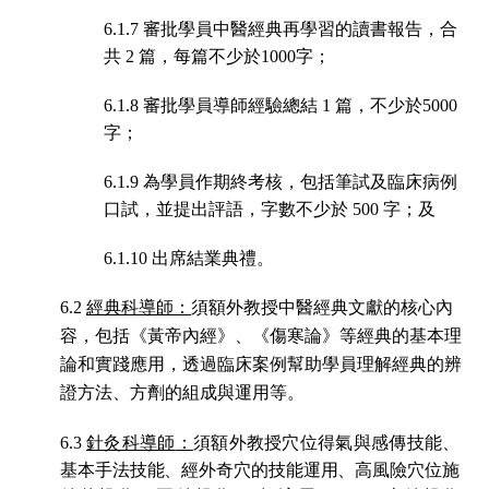
6.1.7 審批學員中醫經典再學習的讀書報告，合
；
共
2 篇，每篇不少於1000字
6.1.8 審批學員導師經驗總結
1 篇，不少於5000
；
字
6.1.9 為學員作期終考核，包括筆試及臨床病例
口試，並提出評語，字數不少於
500 字；及
6.1.10 出席結業典禮。
6.2
經典科導師：
須額外教授中醫經典文獻的核心內
容，包括《黃帝內經》
、
《傷寒論》等經典的基本理
論和實踐應用
，透過臨床
案例
幫助
學員理解
經典的辨
證方法、
方劑的組成與運用
等
。
6.3
針灸科導師
：
須
額外教授穴位得氣與感傳技能、
基本手法技能、經外奇穴的技能運用、高風
險穴位施