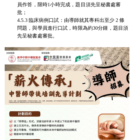
員作答，限時1小時完成，
題目須先呈秘書處審
批
；
4.5.3 臨床病例口試：由導師就其專科出至少
2
條
問題，與學員進行口試，時限為約30分鍾，題目須
先呈秘書處審批。