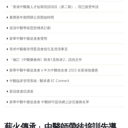
「香港中醫藥人才短期培訓項目（第二期）」現已接受申請
農曆新年期間辦公室開放時間
資深中醫學術思想傳承計劃
新華中醫中藥促進會聲明
尋求中醫藥管理委員會指引及澄清事宜
「修訂《中醫藥條例》附表1及附表2」諮詢文件
新華中醫中藥促進會 x 中大中醫校友會 2023 全新保險優惠
中醫臨床管理系統 - 醫承通 EC Connect
新冠後遺症講座
新華中醫中藥促進會 中醫師可提供網上診症服務名單
薪火傳承」中醫師帶徒培訓先導