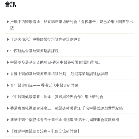
會訊
推動中西醫學溝通：結直腸癌學術研討會「會後報告」現已於網上圖書館出
版
【薪火傳承】中醫師帶徒培訓先導計劃專頁
中西醫結合基層醫療培訓課程
中醫藥發展基金資助項目-香港中醫藥校園劇場巡迴演出
香港中醫師基層醫療專業培訓計劃— 短期專業培訓進修課程
百年醫史鉤沉—— 香港近代中醫史研討會
《中醫藥健康素養：理念、實踐與跨界合作》網上研討會
香港廣西社團總會璀璨二十載暨杏林暖香江 千名中醫義診創世界紀錄
新華中醫中藥促進會五十週年金禧誌慶 暨第十九屆理事會就職典禮
【推動中西醫結合治療 – 乳癌交流研討會】