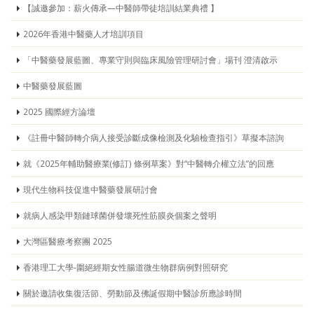
【誠邀參加：薪火傳承—中醫師帶徒培訓結業典禮 】
2026年香港中醫藥人才培訓項目
「中醫藥發展藍圖、專業守則與臨床風險管理研討會」場刊 澄清啟示
中醫藥發展藍圖
2025 國際經方論壇
《註冊中醫師轉介病人接受診斷成像檢測及化驗檢查指引》草擬本諮詢
就《2025年輔助醫療業(修訂) 條例草案》對“中醫轉介權立法”的回應
現代生物科技促進中醫藥發展研討會
就病人感染甲類鏈球菌併發壞死性筋膜炎個案之聲明
大灣區醫療考察團 2025
香港理工大學-圍絕經期女性腸道微生物群病例對照研究
關於邀請收集復活節、勞動節及佛誕假期中醫診所應診時間