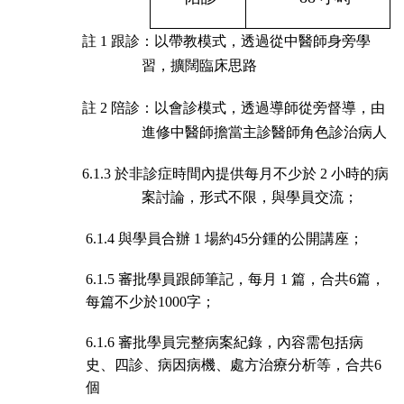
註
1 跟診：以帶教模式，透過從中醫師身旁學
習，擴闊臨床思路
註
2 陪診：以會診模式，透過導師從旁督導，由
進修中醫師擔當主診醫師角色診治病人
6.1.3 於非診症時間內提供每月不少於
2 小時的病
案討論，形式不限，與學員交流；
；
6.1.4 與學員合辦
1 場約45分鍾的公開講座
6.1.5 審批學員跟師筆記，每月
1 篇，合共6篇，
；
每篇不少於1000字
6.1.6 審批學員完整病案紀錄，內容需包括病
史、四診、病因病機、處方治療分析等，合共
6
個