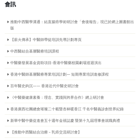
會訊
推動中西醫學溝通：結直腸癌學術研討會「會後報告」現已於網上圖書館出
版
【薪火傳承】中醫師帶徒培訓先導計劃專頁
中西醫結合基層醫療培訓課程
中醫藥發展基金資助項目-香港中醫藥校園劇場巡迴演出
香港中醫師基層醫療專業培訓計劃— 短期專業培訓進修課程
百年醫史鉤沉—— 香港近代中醫史研討會
《中醫藥健康素養：理念、實踐與跨界合作》網上研討會
香港廣西社團總會璀璨二十載暨杏林暖香江 千名中醫義診創世界紀錄
新華中醫中藥促進會五十週年金禧誌慶 暨第十九屆理事會就職典禮
【推動中西醫結合治療 – 乳癌交流研討會】