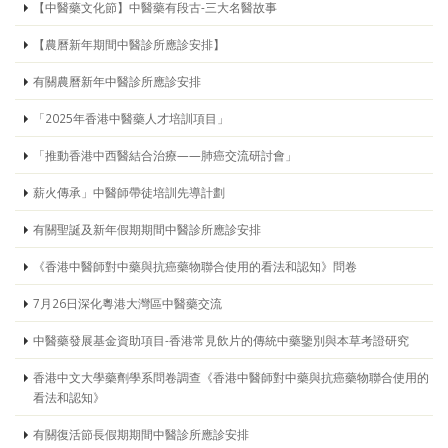
【中醫藥文化節】中醫藥有段古-三大名醫故事
【農曆新年期間中醫診所應診安排】
有關農曆新年中醫診所應診安排
「2025年香港中醫藥人才培訓項目」
「推動香港中西醫結合治療——肺癌交流研討會」
薪火傳承」中醫師帶徒培訓先導計劃
有關聖誕及新年假期期間中醫診所應診安排
《香港中醫師對中藥與抗癌藥物聯合使用的看法和認知》問卷
7月26日深化粵港大灣區中醫藥交流
中醫藥發展基金資助項目-香港常見飲片的傳統中藥鑒別與本草考證研究
香港中文大學藥劑學系問卷調查《香港中醫師對中藥與抗癌藥物聯合使用的
看法和認知》
有關復活節長假期期間中醫診所應診安排