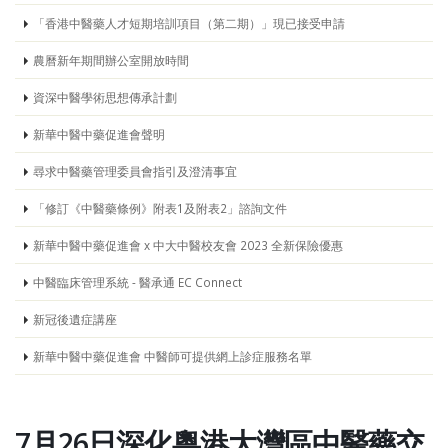
「香港中醫藥人才短期培訓項目（第二期）」現已接受申請
農曆新年期間辦公室開放時間
資深中醫學術思想傳承計劃
新華中醫中藥促進會聲明
尋求中醫藥管理委員會指引及澄清事宜
「修訂《中醫藥條例》附表1及附表2」諮詢文件
新華中醫中藥促進會 x 中大中醫校友會 2023 全新保險優惠
中醫臨床管理系統 - 醫承通 EC Connect
新冠後遺症講座
新華中醫中藥促進會 中醫師可提供網上診症服務名單
7月26日深化粵港大灣區中醫藥交