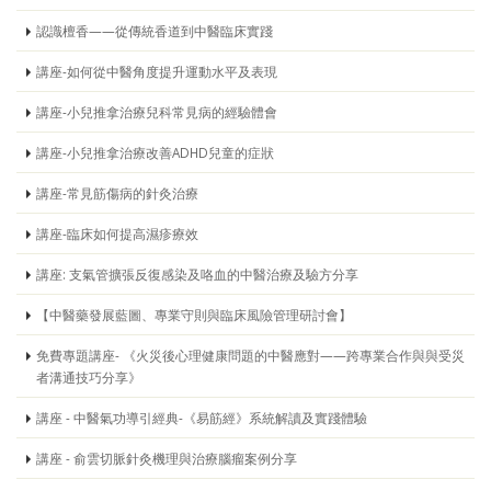
認識檀香——從傳統香道到中醫臨床實踐
講座-如何從中醫角度提升運動水平及表現
講座-小兒推拿治療兒科常見病的經驗體會
講座-小兒推拿治療改善ADHD兒童的症狀
講座-常見筋傷病的針灸治療
講座-臨床如何提高濕疹療效
講座: 支氣管擴張反復感染及咯血的中醫治療及驗方分享
【中醫藥發展藍圖、專業守則與臨床風險管理研討會】
免費專題講座- 《火災後心理健康問題的中醫應對——跨專業合作與與受災
者溝通技巧分享》
講座 - 中醫氣功導引經典-《易筋經》系統解讀及實踐體驗
講座 - 俞雲切脈針灸機理與治療腦瘤案例分享