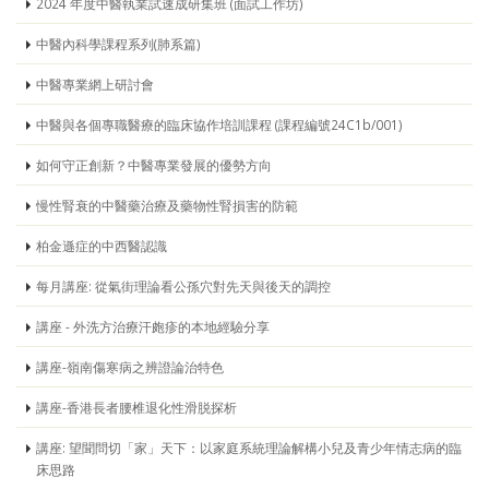
2024 年度中醫執業試速成研集班 (面試工作坊)
中醫內科學課程系列(肺系篇)
中醫專業網上研討會
中醫與各個專職醫療的臨床協作培訓課程 (課程編號24C1b/001)
如何守正創新？中醫專業發展的優勢方向
慢性腎衰的中醫藥治療及藥物性腎損害的防範
柏金遜症的中西醫認識
每月講座: 從氣街理論看公孫穴對先天與後天的調控
講座 - 外洗方治療汗皰疹的本地經驗分享
講座-嶺南傷寒病之辨證論治特色
講座-香港長者腰椎退化性滑脱探析
講座: 望聞問切「家」天下：以家庭系統理論解構小兒及青少年情志病的臨
床思路