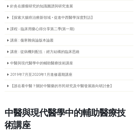
針灸在腫瘤研究的知識圖譜與研究進展
【探索大腸癌治療新領域 • 促進中西醫學深度對話】
課程 - 臨床用藥心得分享第二季(第一期)
講座 : 傷寒雜病論版本論叢
講座 : 從病機到配伍：經方結構的臨床思維
中醫與現代醫學中的輔助醫療技術講座
2019年7月至2020年1月進修週期講座
【誰在看中醫？關於中醫藥的市民研究及中醫發展路向研討會】
中醫與現代醫學中的輔助醫療技
術講座