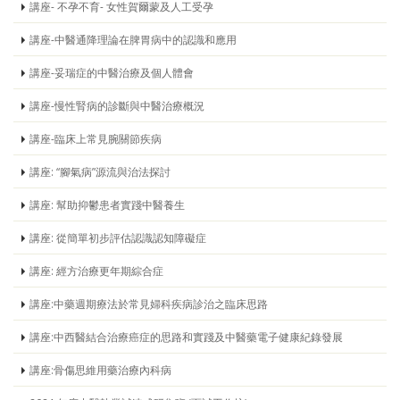
講座- 不孕不育- 女性賀爾蒙及人工受孕
講座-中醫通降理論在脾胃病中的認識和應用
講座-妥瑞症的中醫治療及個人體會
講座-慢性腎病的診斷與中醫治療概況
講座-臨床上常見腕關節疾病
講座: “腳氣病”源流與治法探討
講座: 幫助抑鬱患者實踐中醫養生
講座: 從簡單初步評估認識認知障礙症
講座: 經方治療更年期綜合症
講座:中藥週期療法於常見婦科疾病診治之臨床思路
講座:中西醫結合治療癌症的思路和實踐及中醫藥電子健康紀錄發展
講座:骨傷思維用藥治療內科病