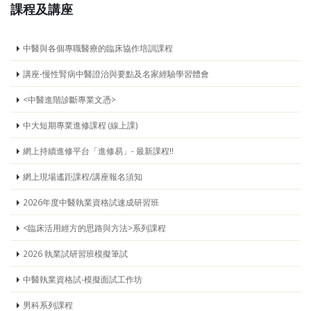
課程及講座
中醫與各個專職醫療的臨床協作培訓課程
講座-慢性腎病中醫證治與要點及名家經驗學習體會
<中醫進階診斷專業文憑>
中大短期專業進修課程 (線上課)
網上持續進修平台「進修易」- 最新課程!!
網上現場遙距課程/講座報名須知
2026年度中醫執業資格試速成研習班
<臨床活用經方的思路與方法>系列課程
2026 執業試研習班模擬筆試
中醫執業資格試-模擬面試工作坊
男科系列課程