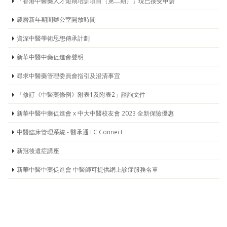
「香港中醫藥人才短期培訓項目（第二期）」現已接受申請
農曆新年期間辦公室開放時間
資深中醫學術思想傳承計劃
新華中醫中藥促進會聲明
尋求中醫藥管理委員會指引及澄清事宜
「修訂《中醫藥條例》附表1及附表2」諮詢文件
新華中醫中藥促進會 x 中大中醫校友會 2023 全新保險優惠
中醫臨床管理系統 - 醫承通 EC Connect
新冠後遺症講座
新華中醫中藥促進會 中醫師可提供網上診症服務名單