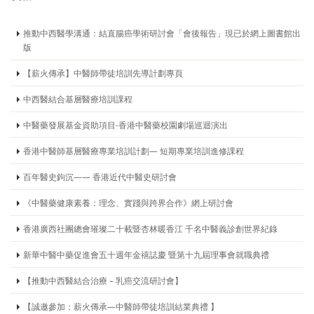
推動中西醫學溝通：結直腸癌學術研討會「會後報告」現已於網上圖書館出
版
【薪火傳承】中醫師帶徒培訓先導計劃專頁
中西醫結合基層醫療培訓課程
中醫藥發展基金資助項目-香港中醫藥校園劇場巡迴演出
香港中醫師基層醫療專業培訓計劃— 短期專業培訓進修課程
百年醫史鉤沉—— 香港近代中醫史研討會
《中醫藥健康素養：理念、實踐與跨界合作》網上研討會
香港廣西社團總會璀璨二十載暨杏林暖香江 千名中醫義診創世界紀錄
新華中醫中藥促進會五十週年金禧誌慶 暨第十九屆理事會就職典禮
【推動中西醫結合治療 – 乳癌交流研討會】
【誠邀參加：薪火傳承—中醫師帶徒培訓結業典禮 】