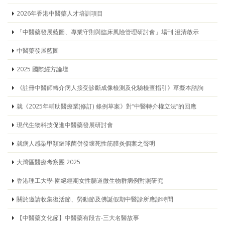
2026年香港中醫藥人才培訓項目
「中醫藥發展藍圖、專業守則與臨床風險管理研討會」場刊 澄清啟示
中醫藥發展藍圖
2025 國際經方論壇
《註冊中醫師轉介病人接受診斷成像檢測及化驗檢查指引》草擬本諮詢
就《2025年輔助醫療業(修訂) 條例草案》對“中醫轉介權立法”的回應
現代生物科技促進中醫藥發展研討會
就病人感染甲類鏈球菌併發壞死性筋膜炎個案之聲明
大灣區醫療考察團 2025
香港理工大學-圍絕經期女性腸道微生物群病例對照研究
關於邀請收集復活節、勞動節及佛誕假期中醫診所應診時間
【中醫藥文化節】中醫藥有段古-三大名醫故事